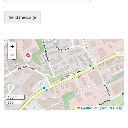
Send message
+
−
100 m
300 ft
Leaflet
|
©
OpenStreetMap